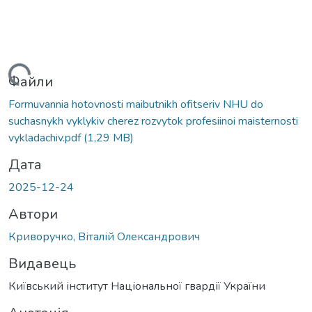
ажиться...
Файли
Formuvannia hotovnosti maibutnikh ofitseriv NHU do
suchasnykh vyklykiv cherez rozvytok profesiinoi maisternosti
vykladachiv.pdf
(1,29 MB)
Дата
2025-12-24
Автори
Криворучко, Віталій Олександрович
Видавець
Київський інститут Національної гвардії України