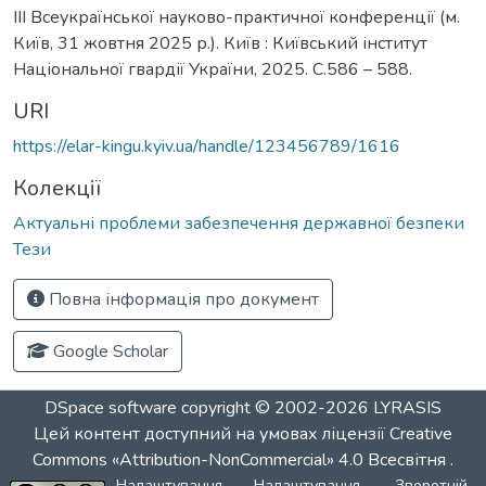
ІІІ Всеукраїнської науково-практичної конференції (м.
Київ, 31 жовтня 2025 р.). Київ : Київський інститут
Національної гвардії України, 2025. С.586 – 588.
URI
https://elar-kingu.kyiv.ua/handle/123456789/1616
Колекції
Актуальні проблеми забезпечення державної безпеки
Тези
Повна інформація про документ
Google Scholar
DSpace software
copyright © 2002-2026
LYRASIS
Цей контент доступний на умовах ліцензії
Creative
Commons «Attribution-NonCommercial» 4.0 Всесвітня
.
Налаштування
Налаштування
Зворотній