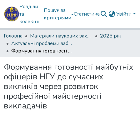
Розділи
Пошук за
та
Статистика
Увійти
критеріями
колекції
Головна
Матеріали наукових заходів
2025 рік
Актуальні проблеми забезпечення державної безпеки
Формування готовності майбутніх офіцерів НГУ до сучасних викликів через розвиток професійної майстерності викладачів
Формування готовності майбутніх
офіцерів НГУ до сучасних
викликів через розвиток
професійної майстерності
викладачів