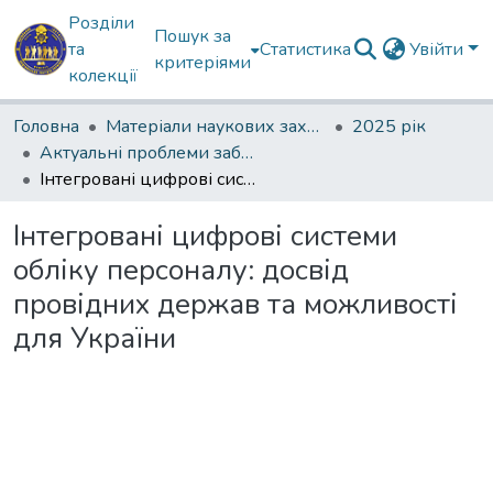
Розділи
Пошук за
та
Статистика
Увійти
критеріями
колекції
Головна
Матеріали наукових заходів
2025 рік
Актуальні проблеми забезпечення державної безпеки
Інтегровані цифрові системи обліку персоналу: досвід провідних держав та можливості для України
Інтегровані цифрові системи
обліку персоналу: досвід
провідних держав та можливості
для України