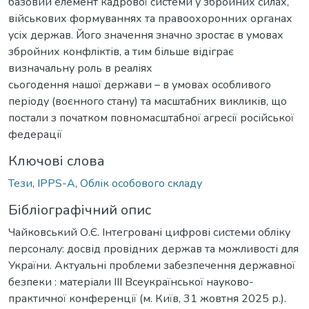
базовий елемент кадрової системи у збройних силах,
військових формуваннях та правоохоронних органах
усіх держав. Його значення значно зростає в умовах
збройних конфліктів, а тим більше відіграє
визначальну роль в реаліях
сьогодення нашої держави – в умовах особливого
періоду (воєнного стану) та масштабних викликів, що
постали з початком повномасштабної агресії російської
федерації
Ключові слова
Тези
,
IPPS-A
,
Облік особового складу
Бібліографічний опис
Чайковський О.Є. Інтегровані цифрові системи обліку
персоналу: досвід провідних держав та можливості для
України. Актуальні проблеми забезпечення державної
безпеки : матеріали ІІІ Всеукраїнської науково-
практичної конференції (м. Київ, 31 жовтня 2025 р.).