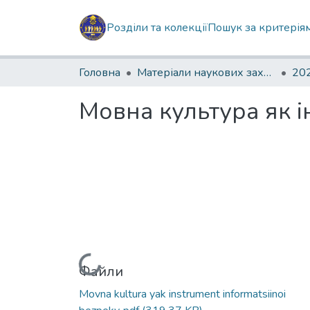
Розділи та колекції
Пошук за критерія
Головна
Матеріали наукових заходів
202
Мовна культура як 
Вантажиться...
Файли
Movna kultura yak instrument informatsiinoi