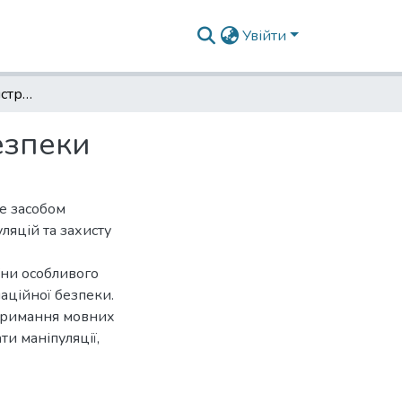
Увійти
Мовна культура як інструмент інформаційної безпеки
езпеки
е засобом
уляцій та захисту
їни особливого
аційної безпеки.
тримання мовних
и маніпуляції,