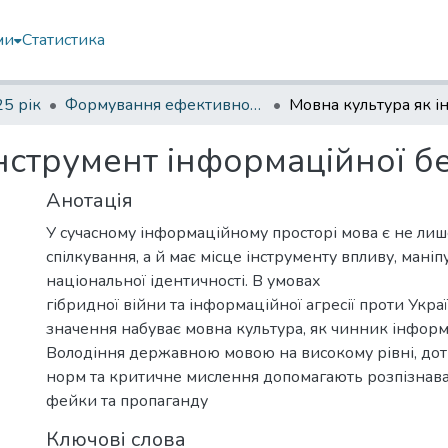
ми
Статистика
5 рік
Формування ефективності професійної мовної комунікації в умовах інформаційної агресії
інструмент інформаційної б
Анотація
У сучасному інформаційному просторі мова є не лиш
спілкування, а й має місце інструменту впливу, маніп
національної ідентичності. В умовах
гібридної війни та інформаційної агресії проти Укра
значення набуває мовна культура, як чинник інформ
Володіння державною мовою на високому рівні, до
норм та критичне мислення допомагають розпізнават
фейки та пропаганду
Ключові слова