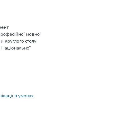
мент
рофесійної мовної
ли круглого столу
ут Національної
ікації в умовах