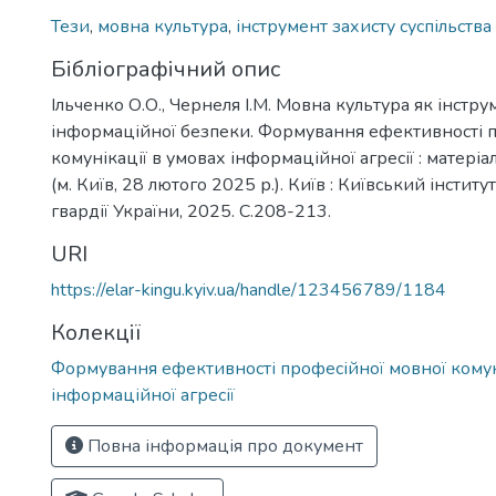
Тези
,
мовна культура
,
інструмент захисту суспільства
Бібліографічний опис
Ільченко О.О., Чернеля І.М. Мовна культура як інстру
інформаційної безпеки. Формування ефективності п
комунікації в умовах інформаційної агресії : матеріа
(м. Київ, 28 лютого 2025 р.). Київ : Київський інстит
гвардії України, 2025. С.208-213.
URI
https://elar-kingu.kyiv.ua/handle/123456789/1184
Колекції
Формування ефективності професійної мовної комун
інформаційної агресії
Повна інформація про документ