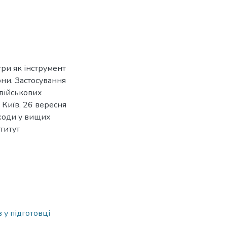
ігри як інструмент
они. Застосування
 військових
. Київ, 26 вересня
дходи у вищих
титут
в у підготовці