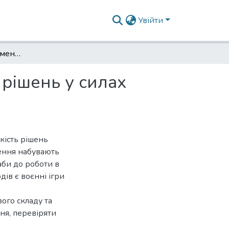
Увійти
Воєнні ігри як інструмент підтримки прийняття рішень у силах безпеки і оборони
 рішень у силах
якість рішень
чення набувають
аби до роботи в
дів є воєнні ігри
ого складу та
ня, перевіряти