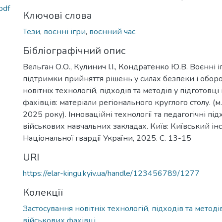
pdf
Ключові слова
Тези
,
воєнні ігри
,
воєнний час
Бібліографічний опис
Вельган О.О., Кулинич І.І., Кондратенко Ю.В. Воєнні 
підтримки прийняття рішень у силах безпеки і обор
новітніх технологій, підходів та методів у підготовці
фахівців: матеріали регіонального круглого столу. (м
2025 року). Інноваційні технології та педагогічні пі
військових навчальних закладах. Київ: Київський інс
Національної гвардії України, 2025. С. 13-15
URI
https://elar-kingu.kyiv.ua/handle/123456789/1277
Колекції
Застосування новітніх технологій, підходів та методі
військових фахівці