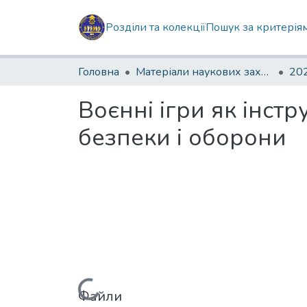
Розділи та колекції
Пошук за критерія
Головна
Матеріали наукових заходів
202
Воєнні ігри як інст
безпеки і оборони
Файли