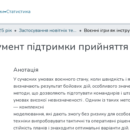
ми
Статистика
5 рік
Застосування новітніх технологій, підходів та методів у підготовці військових фахівці
румент підтримки прийняття
Анотація
У сучасних умовах воєнного стану, коли швидкість і 
визначають результат бойових дій, особливого зна
методи, що дозволяють підготувати командирів і шт
умовах високої невизначеності . Одним із таких мето
— комплексні
моделювання, які дають змогу без ризику для особов
техніки випробовувати тактичні та оперативні рішен
стійкість планів і знаходити оптимальні варіанти дій.