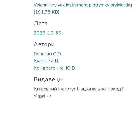
Вантажиться...
Voienni ihry yak instrument pidtrymky pryiniattia.
(191,78 KB)
Дата
2025-10-30
Автори
Вельган О.О.
Кулинич, І.І.
Кондратенко, Ю.В.
Видавець
Київський інститут Національної гвардії
України