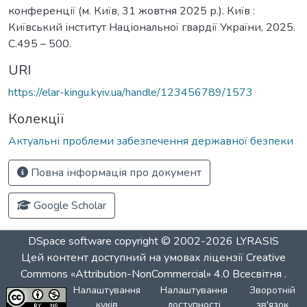
конференції (м. Київ, 31 жовтня 2025 р.). Київ :
Київський інститут Національної гвардії України, 2025.
С.495 – 500.
URI
https://elar-kingu.kyiv.ua/handle/123456789/1573
Колекції
Актуальні проблеми забезпечення державної безпеки
Повна інформація про документ
Google Scholar
DSpace software
copyright © 2002-2026
LYRASIS
Цей контент доступний на умовах ліцензії
Creative
Commons «Attribution-NonCommercial» 4.0 Всесвітня
.
Налаштування
Налаштування
Зворотній
куків
доступності
зв'язок