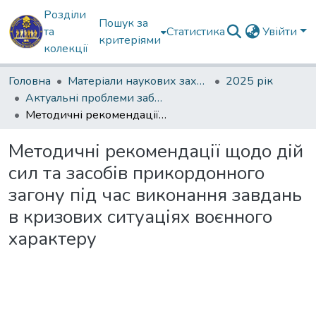
Розділи
Пошук за
та
Статистика
Увійти
критеріями
колекції
Головна
Матеріали наукових заходів
2025 рік
Актуальні проблеми забезпечення державної безпеки
Методичні рекомендації щодо дій сил та засобів прикордонного загону під час виконання завдань в кризових ситуаціях воєнного характеру
Методичні рекомендації щодо дій
сил та засобів прикордонного
загону під час виконання завдань
в кризових ситуаціях воєнного
характеру