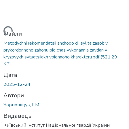
ажиться...
Файли
Metodychni rekomendatsii shchodo dii syl ta zasobiv
prykordonnoho zahonu pid chas vykonannia zavdan v
kryzovykh sytuatsiiakh voiennoho kharakteru.pdf
(521,29
KB)
Дата
2025-12-24
Автори
Чорнопіщук, І. М.
Видавець
Київський інститут Національної гвардії України