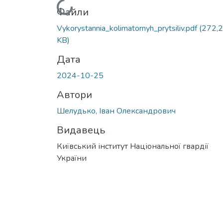
Вантажиться...
Файли
Vykorystannia_kolimatornyh_prytsiliv.pdf
(272,
KB)
Дата
2024-10-25
Автори
Шелудько, Іван Олександрович
Видавець
Київський інститут Національної гвардії
України