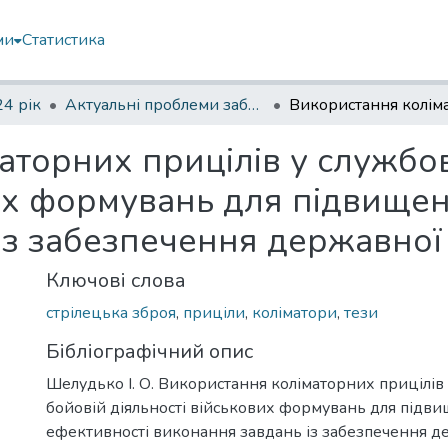
ми
Статистика
4 рік
Актуальні проблеми забезпечення державної безпеки
аторних прицілів у службо
вих формувань для підвище
із забезпечення державної
Ключові слова
стрілецька зброя
,
приціли
,
коліматори
,
тези
Бібліографічний опис
Шелудько І. О. Використання коліматорних прицілів
бойовій діяльності військових формувань для підв
ефективності виконання завдань із забезпечення д