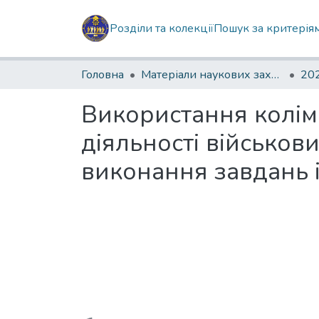
Розділи та колекції
Пошук за критерія
Головна
Матеріали наукових заходів
202
Використання колім
діяльності військо
виконання завдань 