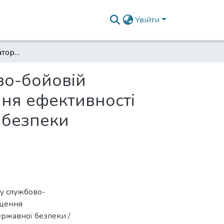
Увійти
Використання коліматорних прицілів у службово-бойовій діяльності військових формувань для підвищення ефективності виконання завдань із забезпечення державної безпеки
во-бойовій
ння ефективності
 безпеки
 у службово-
ищення
ержавної безпеки /