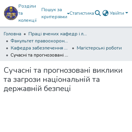
Розділи
Пошук за
та
Статистика
Увійти
критеріями
колекції
Головна
Праці вчених кафедр і лабораторій
Факультет правоохоронної діяльності
Кафедра забезпечення державної безпеки
Магістерські роботи
Сучасні та прогнозовані виклики та загрози національній та державній безпеці
Сучасні та прогнозовані виклики
та загрози національній та
державній безпеці