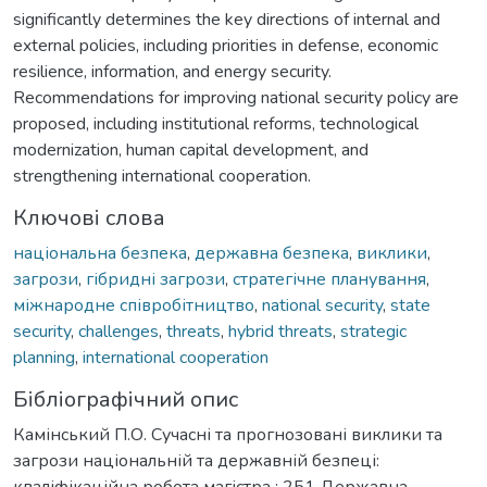
significantly determines the key directions of internal and
external policies, including priorities in defense, economic
resilience, information, and energy security.
Recommendations for improving national security policy are
proposed, including institutional reforms, technological
modernization, human capital development, and
strengthening international cooperation.
Ключові слова
національна безпека
,
державна безпека
,
виклики
,
загрози
,
гібридні загрози
,
стратегічне планування
,
міжнародне співробітництво
,
national security
,
state
security
,
challenges
,
threats
,
hybrid threats
,
strategic
planning
,
international cooperation
Бібліографічний опис
Камінський П.О. Сучасні та прогнозовані виклики та
загрози національній та державній безпеці:
кваліфікаційна робота магістра : 251 Державна