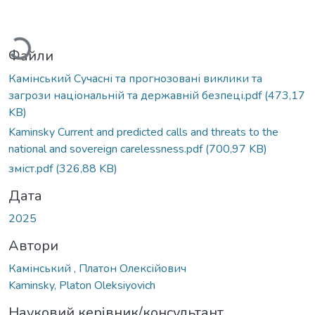
Вантажиться...
Файли
Камінський Сучасні та прогнозовані виклики та
загрози національній та державній безпеці.pdf
(473,17
KB)
Kaminsky Current and predicted calls and threats to the
national and sovereign carelessness.pdf
(700,97 KB)
зміст.pdf
(326,88 KB)
Дата
2025
Автори
Камінський , Платон Олексійович
Kaminsky, Platon Oleksiyovich
Науковий керівник/консультант