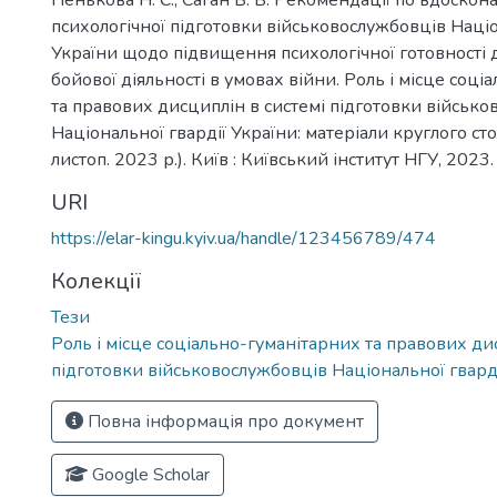
Пенькова Н. Є., Саган В. В. Рекомендації по вдоско
психологічної підготовки військовослужбовців Націо
України щодо підвищення психологічної готовності 
бойової діяльності в умовах війни. Роль і місце соц
та правових дисциплін в системі підготовки військ
Національної гвардії України: матеріали круглого стол
листоп. 2023 р.). Київ : Київський інститут НГУ, 2023.
URI
https://elar-kingu.kyiv.ua/handle/123456789/474
Колекції
Тези
Роль і місце соціально-гуманітарних та правових ди
підготовки військовослужбовців Національної гвард
Повна інформація про документ
Google Scholar