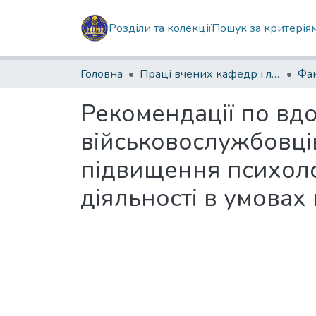
Розділи та колекції
Пошук за критерія
Головна
Праці вчених кафедр і лабораторій
Рекомендації по вд
військовослужбовці
підвищення психоло
діяльності в умовах