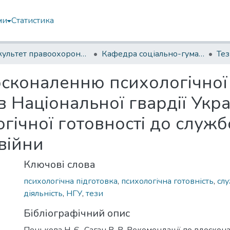
ми
Статистика
Факультет правоохоронної діяльності
Кафедра соціально-гуманітарних дисциплін
Те
осконаленню психологічної
в Національної гвардії Укр
гічної готовності до служ
 війни
Ключові слова
психологічна підготовка
,
психологічна готовність
,
сл
діяльність
,
НГУ
,
тези
Бібліографічний опис