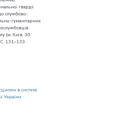
наленню
нальної гвардії
до службово-
іально-гуманітарних
овослужбовців
у (м. Київ, 30
 С. 131–133.
сциплін в системі
ії України