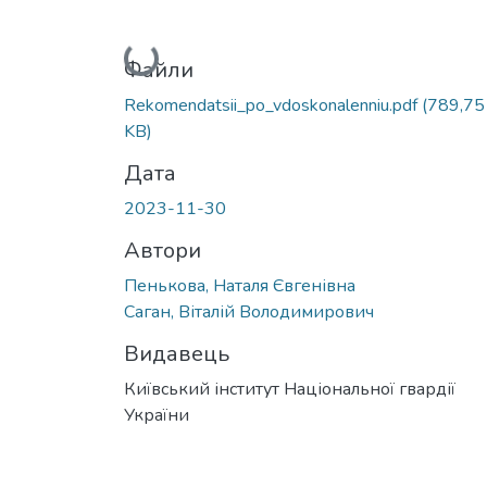
Вантажиться...
Файли
Rekomendatsii_po_vdoskonalenniu.pdf
(789,75
KB)
Дата
2023-11-30
Автори
Пенькова, Наталя Євгенівна
Саган, Віталій Володимирович
Видавець
Київський інститут Національної гвардії
України