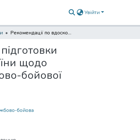
Увійти
зи
Рекомендації по вдосконаленню психологічної підготовки військовослужбовців Національної гвардії України щодо підвищення психологічної готовності до службово-бойової діяльності в умовах війни
 підготовки
аїни щодо
бово-бойової
ужбово-бойова