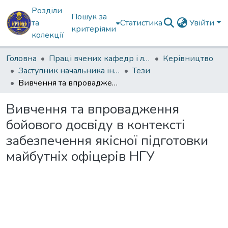
Розділи
Пошук за
та
Статистика
Увійти
критеріями
колекції
Головна
Праці вчених кафедр і лабораторій
Керівництво
Заступник начальника інституту з наукової роботи
Тези
Вивчення та впровадження бойового досвіду в контексті забезпечення якісної підготовки майбутніх офіцерів НГУ
Вивчення та впровадження
бойового досвіду в контексті
забезпечення якісної підготовки
майбутніх офіцерів НГУ