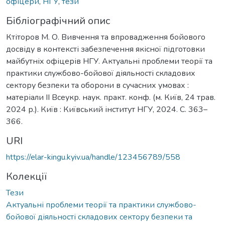
офіцери
,
НГУ
,
тези
Бібліографічний опис
Ктіторов М. О. Вивчення та впровадження бойового
досвіду в контексті забезпечення якісної підготовки
майбутніх офіцерів НГУ. Актуальні проблеми теорії та
практики службово-бойової діяльності складових
сектору безпеки та оборони в сучасних умовах :
матеріали ІІ Всеукр. наук. практ. конф. (м. Київ, 24 трав.
2024 р.). Київ : Київський інститут НГУ, 2024. С. 363–
366.
URI
https://elar-kingu.kyiv.ua/handle/123456789/558
Колекції
Тези
Актуальні проблеми теорії та практики службово-
бойової діяльності складових сектору безпеки та