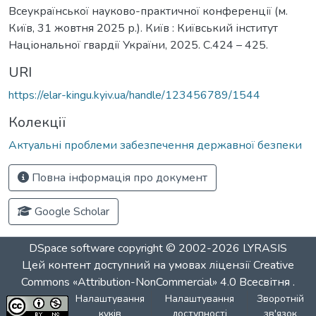
Всеукраїнської науково-практичної конференції (м.
Київ, 31 жовтня 2025 р.). Київ : Київський інститут
Національної гвардії України, 2025. С.424 – 425.
URI
https://elar-kingu.kyiv.ua/handle/123456789/1544
Колекції
Актуальні проблеми забезпечення державної безпеки
Повна інформація про документ
Google Scholar
DSpace software
copyright © 2002-2026
LYRASIS
Цей контент доступний на умовах ліцензії
Creative
Commons «Attribution-NonCommercial» 4.0 Всесвітня
.
Налаштування
Налаштування
Зворотній
куків
доступності
зв'язок