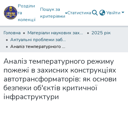
Розділи
Пошук за
та
Статистика
Увійти
критеріями
колекції
Головна
Матеріали наукових заходів
2025 рік
Актуальні проблеми забезпечення державної безпеки
Аналіз температурного режиму пожежі в захисних конструкціях автотрансформаторів: як основи безпеки об'єктів критичної інфраструктури
Аналіз температурного режиму
пожежі в захисних конструкціях
автотрансформаторів: як основи
безпеки об'єктів критичної
інфраструктури