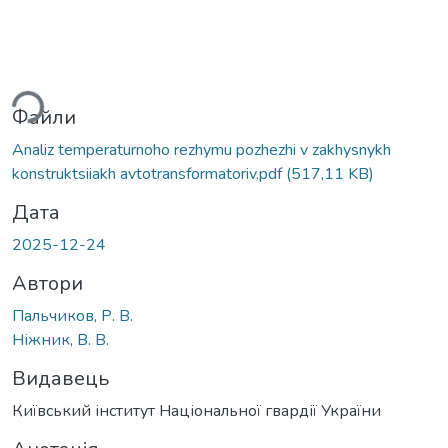
ься...
Файли
Analiz temperaturnoho rezhymu pozhezhi v zakhysnykh
konstruktsiiakh avtotransformatoriv.pdf
(517,11 KB)
Дата
2025-12-24
Автори
Пальчиков, Р. В.
Ніжник, В. В.
Видавець
Київський інститут Національної гвардії України