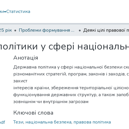
ми
Статистика
5 рік
Проблеми формування й реалізації державної політики в секторі безпеки та оборони.
 політики у сфері національ
Анотація
Державна політика у сфері національної безпеки ск
різноманітних стратегій, програм, законів і заходів,
захист
інтересів країни, збереження територіальної цілісно
функціонування державних структур, а також запоб
зовнішнім чи внутрішнім загрозам
Ключові слова
Тези
,
національна безпека
,
правова політика
pdf