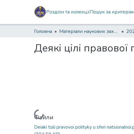
Розділи та колекції
Пошук за критерія
Головна
Матеріали наукових заходів
202
Деякі цілі правової
Вантажиться...
Файли
Deiaki tsili pravovoi polityky u sferi natsionalnoi.