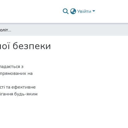
Увійти
Деякі цілі правової політики у сфері національної безпеки
ної безпеки
ладається з
 спрямованих на
сті та ефективне
ігання будь-яким