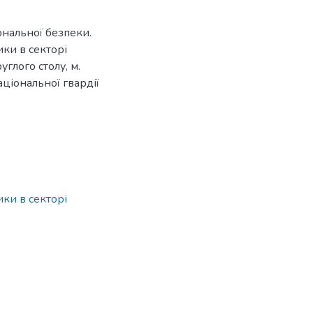
іональної безпеки.
ки в секторі
глого столу, м.
аціональної гвардії
ки в секторі