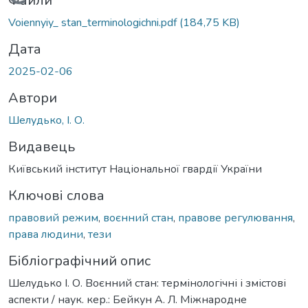
Вантажиться...
Файли
Voiеnnyiy_ stan_terminologichni.pdf
(184,75 KB)
Дата
2025-02-06
Автори
Шелудько, І. О.
Видавець
Київський інститут Національної гвардії України
Ключові слова
правовий режим
,
воєнний стан
,
правове регулювання
,
права людини
,
тези
Бібліографічний опис
Шелудько І. О. Воєнний стан: термінологічні і змістові
аспекти / наук. кер.: Бейкун А. Л. Міжнародне