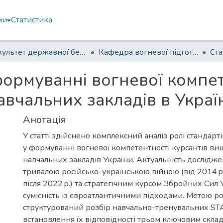
ми
Статистика
Факультет державної безпеки
Кафедра вогневої підготовки
Ста
ормуванні вогневої компете
вчальних закладів в Украї
Анотація
У статті здійснено комплексний аналіз ролі стандар
у формуванні вогневої компетентності курсантів ви
навчальних закладів України. Актуальність дослідж
тривалою російсько-українською війною (від 2014 р.
після 2022 р.) та стратегічним курсом Збройних Сил 
сумісність із євроатлантичними підходами. Метою ро
структурований розбір навчально-тренувальних ST
встановлення їх відповідності трьом ключовим скла