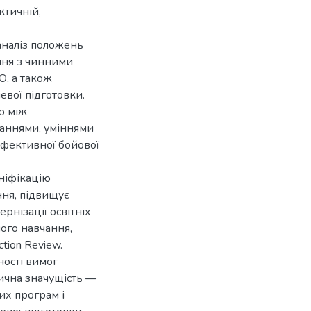
ктичній,
аналіз положень
ння з чинними
О, а також
евої підготовки.
ю між
аннями, уміннями
ефективної бойової
ніфікацію
ння, підвищує
рнізації освітніх
ого навчання,
tion Review.
ності вимог
тична значущість —
их програм і