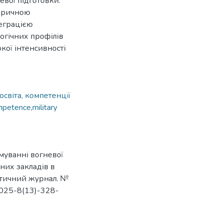
евої підготовки.
піричною
еграцією
огічних профілів
кої інтенсивності
освіта, компетенції
mpetence,military
муванні вогневої
них закладів в
актичний журнал. №
2025-8(13)-328-