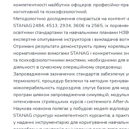
компетентності майбутніх офіцерів: професійно‑пра
когнітивній та психофізіологічній.
Методологічно дослідження спирається на контент-
STANAG 2484, 4513, 2934, 3606 та 2565, їх порівня
освітніми стандартами та навчальними планами НЗВ
експертне опитування інструкторів і викладачів вогн
Отримані результати демонструють пряму кореляці
нормативними вимогами STANAG і конкретними зн
та психофізіологічними якостями, необхідними для 
діяльності в сучасному операційному середовищі.
Запровадження зазначених стандартів забезпечує у
термінології, процедур безпеки та методик тренува
міжоперабельність підрозділів, слугує базою для моде
програм шляхом запровадження симуляцій, модульн
інтенсивних стрілецьких курсів і системного After‑Ac
Наукова новизна полягає у побудові моделі відповід
STANAG структурі компетентності курсантів, а прак
у наданні інструментарію для коригування навчальн