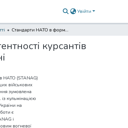
Увійти
тті
Стандарти НАТО в формуванні вогневої компетентності курсантів вищих військових навчальних закладів в Україні
нтності курсантів
ні
тів НАТО (STANAG)
щих військових
ення зумовлена
 із кульмінацією
України на
боти є
ANAG і
довим вогневої