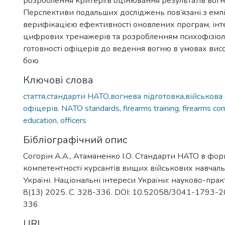
розроблення критеріїв оцінювання результатів вогн
Перспективи подальших досліджень пов’язані з ем
верифікацією ефективності оновлених програм, інт
цифрових тренажерів та розробленням психофізіол
готовності офіцерів до ведення вогню в умовах висо
бою
Ключові слова
стаття,стандарти НАТО,вогнева підготовка,військова 
офіцерів. NATO standards, firearms training; firearms co
education, officers
Бібліографічний опис
Согорін А.А., Атаманенко І.О. Стандарти НАТО в фор
компетентності курсантів вищих військових навчаль
Україні. Національні інтереси України: науково-пр
8(13) 2025. С. 328-336. DOI: 10.52058/3041-1793-
336
URI