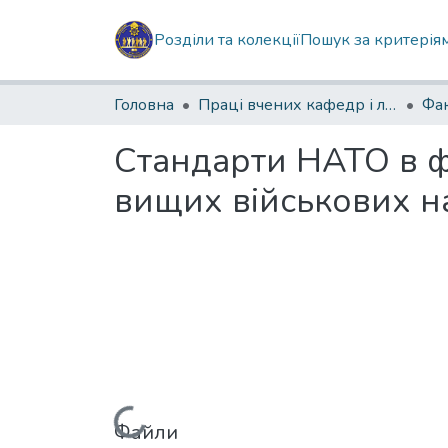
Розділи та колекції
Пошук за критерія
Головна
Праці вчених кафедр і лабораторій
Стандарти НАТО в ф
вищих військових на
Файли