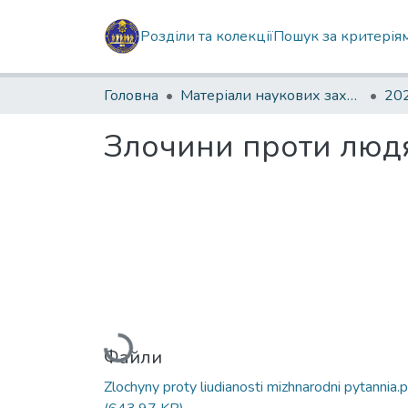
Розділи та колекції
Пошук за критерія
Головна
Матеріали наукових заходів
202
Злочини проти людя
Вантажиться...
Файли
Zlochyny proty liudianosti mizhnarodni pytannia.