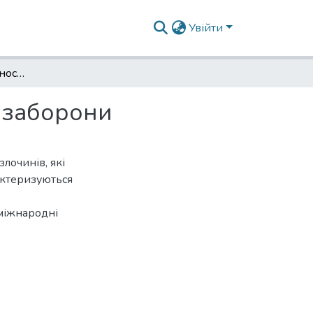
Увійти
Злочини проти людяності: міжнародні питання заборони
 заборони
лочинів, які
актеризуються
 міжнародні