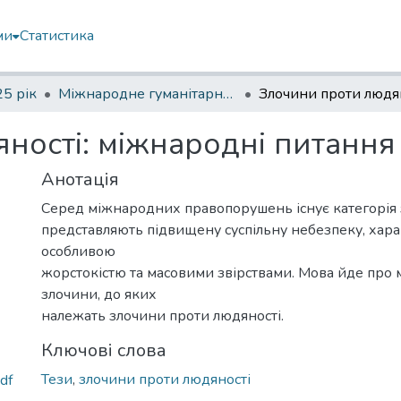
ми
Статистика
5 рік
Міжнародне гуманітарне право та основи безпеки у період збройних конфліктів
ності: міжнародні питання
Анотація
Серед міжнародних правопорушень існує категорія з
представляють підвищену суспільну небезпеку, хар
особливою
жорстокістю та масовими звірствами. Мова йде про
злочини, до яких
належать злочини проти людяності.
Ключові слова
Тези
,
злочини проти людяності
pdf