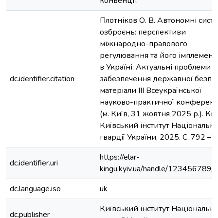
конвенції.
Плотніков О. В. Автономні сист
озброєнь: перспективи
міжнародно-правового
регулювання та його імплемента
в Україні. Актуальні проблеми
dc.identifier.citation
забезпечення державної безпе
матеріали ІІІ Всеукраїнської
науково-практичної конференц
(м. Київ, 31 жовтня 2025 р.). Киї
Київський інститут Національно
гвардії України, 2025. С. 792 –7
https://elar-
dc.identifier.uri
kingu.kyiv.ua/handle/123456789
dc.language.iso
uk
Київський інститут Національно
dc.publisher