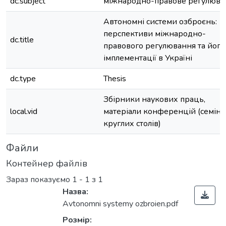
dc.subject
міжнародно-правове регулюва
Автономні системи озброєнь:
перспективи міжнародно-
dc.title
правового регулювання та його
імплементації в Україні
dc.type
Thesis
Збірники наукових праць,
local.vid
матеріали конференцій (семінар
круглих столів)
Файли
Контейнер файлів
Зараз показуємо
1 - 1 з 1
Назва:
Avtonomni systemy ozbroien.pdf
Розмір: