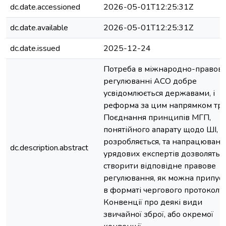
dc.date.accessioned
2026-05-01T12:25:31Z
dc.date.available
2026-05-01T12:25:31Z
dc.date.issued
2025-12-24
Потреба в міжнародно-правов
регулюванні АСО добре
усвідомлюється державами, і
реформа за цим напрямком три
Поєднання принципів МГП,
понятійного апарату щодо ШІ, 
розробляється, та напрацювань
dc.description.abstract
урядових експертів дозволять
створити відповідне правове
регулювання, як можна припуск
в форматі чергового протоколу
Конвенції про деякі види
звичайної зброї, або окремої