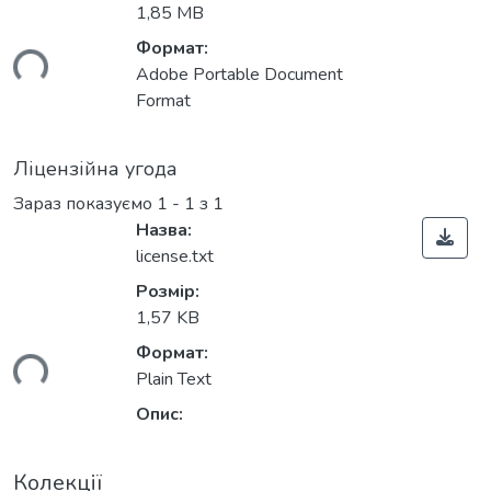
1,85 MB
Формат:
ься...
Adobe Portable Document
Format
Ліцензійна угода
Зараз показуємо
1 - 1 з 1
Назва:
license.txt
Розмір:
1,57 KB
Формат:
ься...
Plain Text
Опис:
Колекції