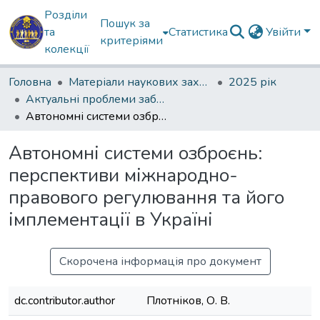
Розділи
Пошук за
та
Статистика
Увійти
критеріями
колекції
Головна
Матеріали наукових заходів
2025 рік
Актуальні проблеми забезпечення державної безпеки
Автономні системи озброєнь: перспективи міжнародно-правового регулювання та його імплементації в Україні
Автономні системи озброєнь:
перспективи міжнародно-
правового регулювання та його
імплементації в Україні
Скорочена інформація про документ
dc.contributor.author
Плотніков, О. В.