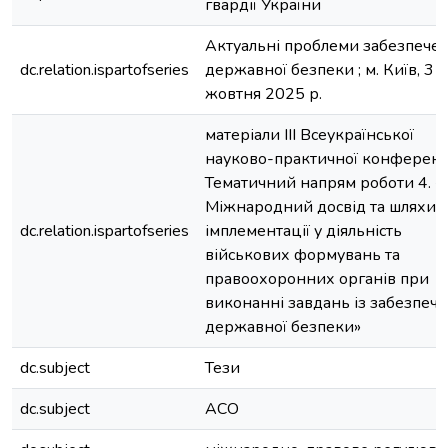
гвардії України
Актуальні проблеми забезпече
dc.relation.ispartofseries
державної безпеки ; м. Київ, 31
жовтня 2025 р.
матеріали ІІІ Всеукраїнської
науково-практичної конференці
Тематичний напрям роботи 4. «
Міжнародний досвід та шляхи 
dc.relation.ispartofseries
імплементації у діяльність
військових формувань та
правоохоронних органів при
виконанні завдань із забезпеч
державної безпеки»
dc.subject
Тези
dc.subject
АСО