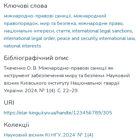
Ключові слова
міжнародно-правові санкції
,
міжнародний
правопорядок
,
мир та безпека
,
міжнародне право
,
національні інтереси
,
стаття
,
international legal sanctions
,
international legal order
,
peace and security
,
international law
,
national interests
Бібліографічний опис
Ткаченко О. В. Міжнародно-правові cанкції як
інструмент забезпечення миру та безпеки. Науковий
вісник Київського інституту Національної гвардії
України. 2024. № 1(4). С. 22–29.
URI
https://elar-kingu.kyiv.ua/handle/123456789/305
Колекції
Науковий вісник КІ НГУ, 2024‘ № 1(4)