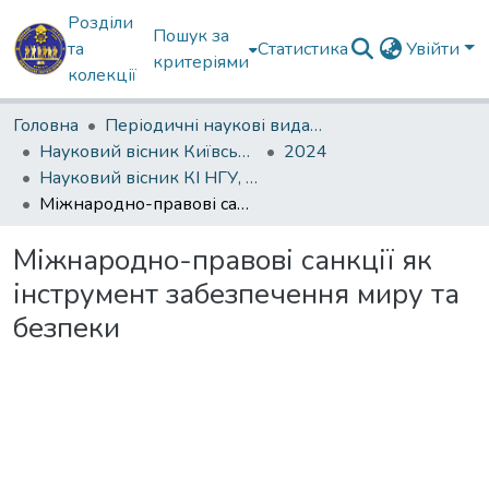
Розділи
Пошук за
та
Статистика
Увійти
критеріями
колекції
Головна
Періодичні наукові видання КІ НГУ
Науковий вісник Київського інституту Національної гвардії України
2024
Науковий вісник КІ НГУ, 2024‘ № 1(4)
Міжнародно-правові cанкції як інструмент забезпечення миру та безпеки
Міжнародно-правові cанкції як
інструмент забезпечення миру та
безпеки