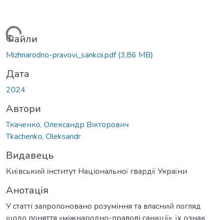
ажиться...
Файли
Mizhnarodno-pravovi_sankcii.pdf
(3,86 MB)
Дата
2024
Автори
Ткаченко, Олександр Вікторович
Tkachenko, Oleksandr
Видавець
Київський інститут Національної гвардії України
Анотація
У статті запропоновано розуміння та власний погляд
щодо поняття «міжнародно-правові санкції», їх ознак