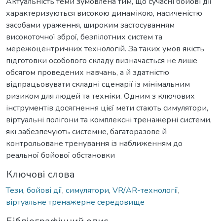
Актуальність теми зумовлена тим, що сучасні бойові дії
характеризуються високою динамікою, насиченістю
засобами ураження, широким застосуванням
високоточної зброї, безпілотних систем та
мережоцентричних технологій. За таких умов якість
підготовки особового складу визначається не лише
обсягом проведених навчань, а й здатністю
відпрацьовувати складні сценарії із мінімальним
ризиком для людей та техніки. Одним з ключових
інструментів досягнення цієї мети стають симулятори,
віртуальні полігони та комплексні тренажерні системи,
які забезпечують системне, багаторазове й
контрольоване тренування із наближенням до
реальної бойової обстановки
Ключові слова
Тези
,
бойові дії
,
симулятори
,
VR/AR-технології
,
віртуальне тренажерне середовище