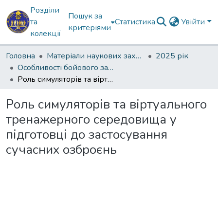
Розділи
Пошук за
та
Статистика
Увійти
критеріями
колекції
Головна
Матеріали наукових заходів
2025 рік
Особливості бойового застосування озброєння під час відсічі збройної агресії
Роль симуляторів та віртуального тренажерного середовища у підготовці до застосування сучасних озброєнь
Роль симуляторів та віртуального
тренажерного середовища у
підготовці до застосування
сучасних озброєнь