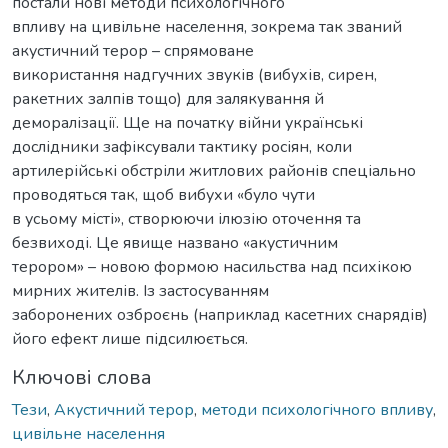
постали нові методи психологічного
впливу на цивільне населення, зокрема так званий
акустичний терор – спрямоване
використання надгучних звуків (вибухів, сирен,
ракетних залпів тощо) для залякування й
деморалізації. Ще на початку війни українські
дослідники зафіксували тактику росіян, коли
артилерійські обстріли житлових районів спеціально
проводяться так, щоб вибухи «було чути
в усьому місті», створюючи ілюзію оточення та
безвиході. Це явище названо «акустичним
терором» – новою формою насильства над психікою
мирних жителів. Із застосуванням
заборонених озброєнь (наприклад касетних снарядів)
його ефект лише підсилюється.
Ключові слова
Тези
,
Акустичний терор
,
методи психологічного впливу
,
цивільне населення