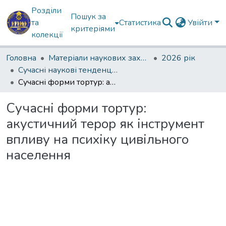
Розділи
Пошук за
та
Статистика
Увійти
критеріями
колекції
Головна
Матеріали наукових заходів
2026 рік
Сучасні наукові тенденції в роботах молодих вчених: IV науково-практична конференція
Сучасні форми тортур: акустичний терор як інструмент впливу на психіку цивільного населення
Сучасні форми тортур:
акустичний терор як інструмент
впливу на психіку цивільного
населення