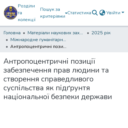
Розділи
Пошук за
та
Статистика
Увійти
критеріями
колекції
Головна
Матеріали наукових заходів
2025 рік
Міжнародне гуманітарне право та основи безпеки у період збройних конфліктів
Антропоцентричні позиції забезпечення прав людини та створення справедливого суспільства як підґрунтя національної безпеки держави
Антропоцентричні позиції
забезпечення прав людини та
створення справедливого
суспільства як підґрунтя
національної безпеки держави