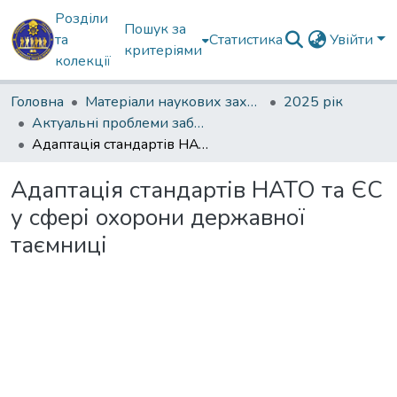
Розділи
Пошук за
та
Статистика
Увійти
критеріями
колекції
Головна
Матеріали наукових заходів
2025 рік
Актуальні проблеми забезпечення державної безпеки
Адаптація стандартів НАТО та ЄС у сфері охорони державної таємниці
Адаптація стандартів НАТО та ЄС
у сфері охорони державної
таємниці