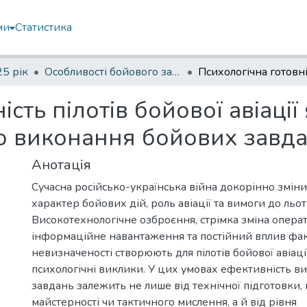
ми
Статистика
5 рік
Особливості бойового застосування озброєння під час відсічі збройної агресії
ість пілотів бойової авіаці
о виконання бойових завд
Анотація
Сучасна російсько-українська війна докорінно змін
характер бойових дій, роль авіації та вимоги до льот
Високотехнологічне озброєння, стрімка зміна опера
інформаційне навантаження та постійний вплив фа
невизначеності створюють для пілотів бойової авіації
психологічні виклики. У цих умовах ефективність 
завдань залежить не лише від технічної підготовки,
майстерності чи тактичного мислення, а й від рівня