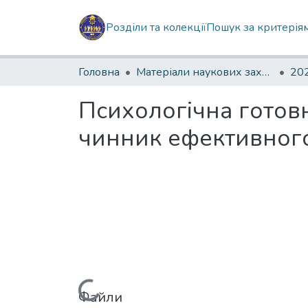
Розділи та колекції
Пошук за критерія
Головна
Матеріали наукових заходів
202
Психологічна готовн
чинник ефективног
Файли