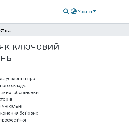
Увійти
Психологічна готовність пілотів бойової авіації як ключовий чинник ефективного виконання бойових завдань
ї як ключовий
ань
ила уявлення про
ного складу.
тивної обстановки,
кторів
 унікальні
виконання бойових
 професійної