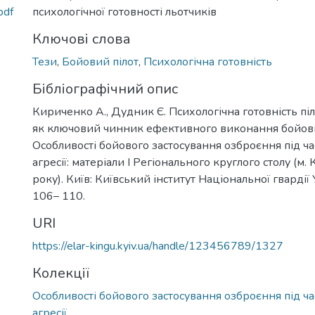
pdf
психологічної готовності льотчиків
Ключові слова
Тези
,
Бойовий пілот
,
Психологічна готовність
Бібліографічний опис
Кириченко А., Дудник Є. Психологічна готовність піло
як ключовий чинник ефективного виконання бойов
Особливості бойового застосування озброєння під час
агресії: матеріали I Регіонального круглого столу (м.
року). Київ: Київський інститут Національної гвардії 
106– 110.
URI
https://elar-kingu.kyiv.ua/handle/123456789/1327
Колекції
Особливості бойового застосування озброєння під час
агресії