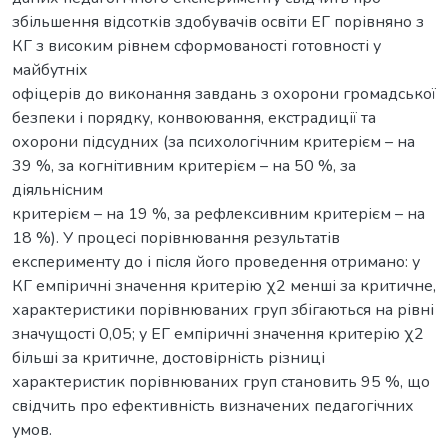
збільшення відсотків здобувачів освіти ЕГ порівняно з
КГ з високим рівнем сформованості готовності у
майбутніх
офіцерів до виконання завдань з охорони громадської
безпеки і порядку, конвоювання, екстрадиції та
охорони підсудних (за психологічним критерієм – на
39 %, за когнітивним критерієм – на 50 %, за
діяльнісним
критерієм – на 19 %, за рефлексивним критерієм – на
18 %). У процесі порівнювання результатів
експерименту до і після його проведення отримано: у
КГ емпіричні значення критерію χ2 менші за критичне,
характеристики порівнюваних груп збігаються на рівні
значущості 0,05; у ЕГ емпіричні значення критерію χ2
більші за критичне, достовірність різниці
характеристик порівнюваних груп становить 95 %, що
свідчить про ефективність визначених педагогічних
умов.