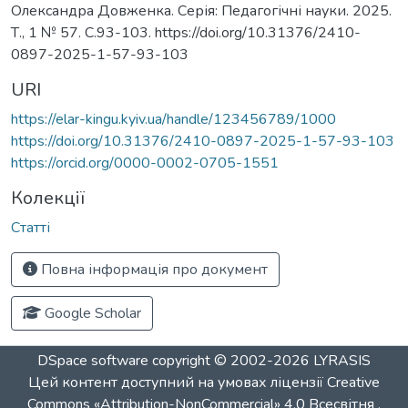
Олександра Довженка. Серія: Педагогічні науки. 2025.
Т., 1 № 57. С.93-103. https://doi.org/10.31376/2410-
0897-2025-1-57-93-103
URI
https://elar-kingu.kyiv.ua/handle/123456789/1000
https://doi.org/10.31376/2410-0897-2025-1-57-93-103
https://orcid.org/0000-0002-0705-1551
Колекції
Статті
Повна інформація про документ
Google Scholar
DSpace software
copyright © 2002-2026
LYRASIS
Цей контент доступний на умовах ліцензії
Creative
Commons «Attribution-NonCommercial» 4.0 Всесвітня
.