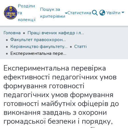
Розділи
Пошук за
та
Статистика
Увійти
критеріями
колекції
Головна
Праці вчених кафедр і лабораторій
Факультет правоохоронної діяльності
Керівництво факультету забезпечення державної безпеки
Статті
Експериментальна перевірка ефективності педагогічних умов формування готовності педагогічних умов формування готовності майбутніх офіцерів до виконання завдань з охорони громадської безпеки і порядку, конвоювання, екстрадиції та охорони підсудних
Експериментальна перевірка
ефективності педагогічних умов
формування готовності
педагогічних умов формування
готовності майбутніх офіцерів до
виконання завдань з охорони
громадської безпеки і порядку,