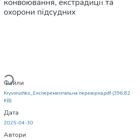
конвоювання, екстрадиції та
охорони підсудних
антажиться...
Файли
Kryvoruchko_Експерементальна перевірка.pdf
(396,82
KB)
Дата
2025-04-30
Автори