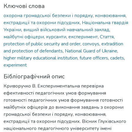
Ключові слова
охорона громадської безпеки і порядку
,
конвоювання
,
екстрадиції та охорони підсудних
,
Національна гвардія
України
,
вищий військовий навчальний заклад
,
майбутні офіцери
,
курсанти
,
експеримент
,
Стаття
,
protection of public security and order
,
convoys
,
extradition
and protection of defendants
,
National Guard of Ukraine
,
higher military educational institution
,
future officers
,
cadets
,
experiment
Бібліографічний опис
Криворучко В. Експериментальна перевірка
ефективності педагогічних умов формування
готовності педагогічних умов формування готовності
майбутніх офіцерів до виконання завдань з охорони
громадської безпеки і порядку, конвоювання,
екстрадиції та охорони підсудних. Вісник Глухівського
національного педагогічного університету імені