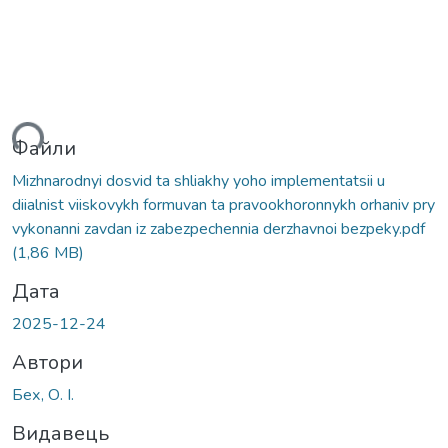
ься...
Файли
Mizhnarodnyi dosvid ta shliakhy yoho implementatsii u
diialnist viiskovykh formuvan ta pravookhoronnykh orhaniv pry
vykonanni zavdan iz zabezpechennia derzhavnoi bezpeky.pdf
(1,86 MB)
Дата
2025-12-24
Автори
Бех, О. І.
Видавець