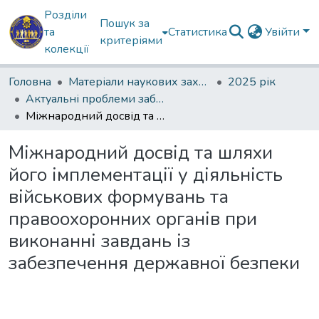
Розділи
Пошук за
та
Статистика
Увійти
критеріями
колекції
Головна
Матеріали наукових заходів
2025 рік
Актуальні проблеми забезпечення державної безпеки
Міжнародний досвід та шляхи його імплементації у діяльність військових формувань та правоохоронних органів при виконанні завдань із забезпечення державної безпеки
Міжнародний досвід та шляхи
його імплементації у діяльність
військових формувань та
правоохоронних органів при
виконанні завдань із
забезпечення державної безпеки