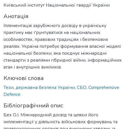
Київський інститут Національної гвардії України
Анотація
Іплементація зарубіжного досвіду в українську
практику має ґрунтуватися на національних
особливостях, правових традиціях і безпекових
реаліях. Україна потребує формування власної моделі
національної безпеки, яка поєднує міжнародні
стандарти з реаліями гібридної війни, інформаційних
атак і внутрішніх викликів.
Ключові слова
Тези
,
державна безпека України
,
СБО
,
Comprehensive
Defence
Бібліографічний опис
Бех О.І. Міжнародний досвід та шляхи його
імплементації у діяльність військових формувань та
правоохоронних органів при виконанні завдань із