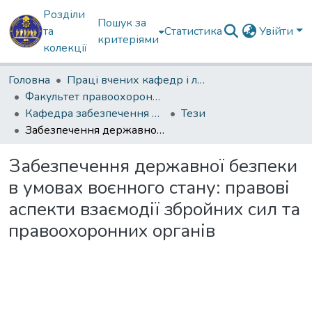
Розділи
Пошук за
та
Статистика
Увійти
критеріями
колекції
Головна
Праці вчених кафедр і лабораторій
Факультет правоохоронної діяльності
Кафедра забезпечення державної безпеки
Тези
Забезпечення державної безпеки в умовах воєнного стану: правові аспекти взаємодії збройних сил та правоохоронних органів
Забезпечення державної безпеки
в умовах воєнного стану: правові
аспекти взаємодії збройних сил та
правоохоронних органів