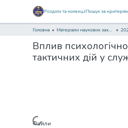
Розділи та колекції
Пошук за критерія
Головна
Матеріали наукових заходів
202
Вплив психологічної
тактичних дій у слу
Файли