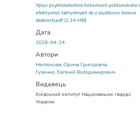
Вантажиться...
Vplyv psykholohichnoi hotovnosti politseiskoho 
efektyvnist taktychnykh dii u sluzhbovo-boiovii
diialnosti.pdf
(1,34 MB)
Дата
2026-04-24
Автори
Неплохова, Орина Григорівна
Гузенко, Євгеній Володимирович
Видавець
Київський інститут Національної гвардії
України