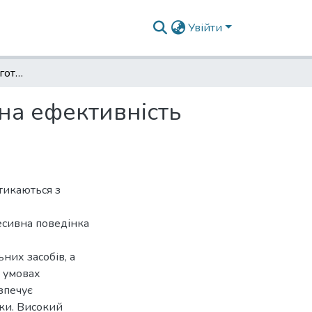
Увійти
Вплив психологічної готовності поліцейського на ефективність тактичних дій у службово-бойовій діяльності
на ефективність
стикаються з
есивна поведінка
них засобів, а
х умовах
зпечує
ки. Високий