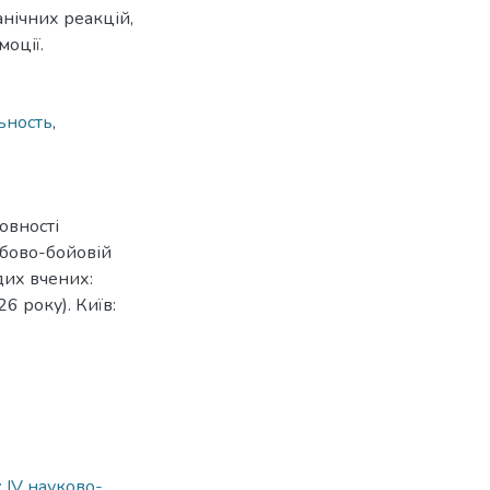
анічних реакцій,
моції.
ьность
,
товності
жбово-бойовій
дих вчених:
26 року). Київ:
 IV науково-