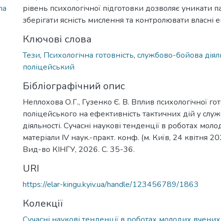
na
рівень психологічної підготовки дозволяє уникати п
зберігати ясність мислення та контролювати власні е
Ключові слова
Тези
,
Психологічна готовність
,
службово-бойова діял
поліцейський
Бібліографічний опис
Неплохова О.Г., Гузенко Є. В. Вплив психологічної го
поліцейського на ефективність тактичних дій у слу
діяльності. Сучасні наукові тенденції в роботах моло
матеріали IV наук.-практ. конф. (м. Київ, 24 квітня 20
Вид-во КІНГУ, 2026. С. 35-36.
URI
https://elar-kingu.kyiv.ua/handle/123456789/1863
Колекції
Сучасні наукові тенденції в роботах молодих вчених: