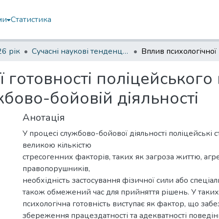
ми
Статистика
6 рік
Сучасні наукові тенденції в роботах молодих вчених: IV науково-практична конференція
 готовності поліцейського 
жбово-бойовій діяльності
Анотація
У процесі службово-бойової діяльності поліцейські 
великою кількістю
стресогенних факторів, таких як загроза життю, агр
правопорушників,
необхідність застосування фізичної сили або спеціаль
також обмежений час для прийняття рішень. У таки
психологічна готовність виступає як фактор, що забе
збереження працездатності та адекватності поведін