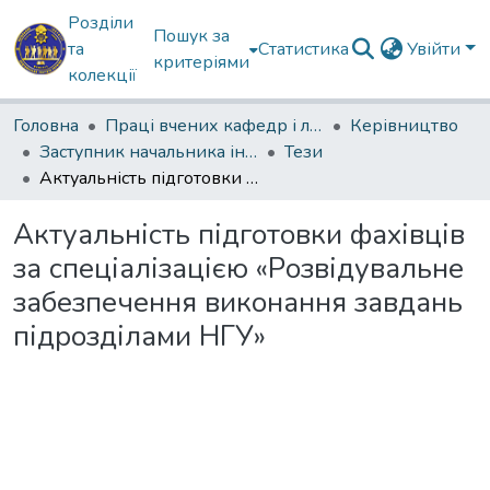
Розділи
Пошук за
та
Статистика
Увійти
критеріями
колекції
Головна
Праці вчених кафедр і лабораторій
Керівництво
Заступник начальника інституту з навчально-методичної роботи
Тези
Актуальність підготовки фахівців за спеціалізацією «Розвідувальне забезпечення виконання завдань підрозділами НГУ»
Актуальність підготовки фахівців
за спеціалізацією «Розвідувальне
забезпечення виконання завдань
підрозділами НГУ»