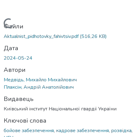
Вантажиться...
Файли
Aktualnist_pidhotovky_fahivtsiv.pdf
(516,26 KB)
Дата
2024-05-24
Автори
Медвідь, Михайло Михайлович
Плаксін, Андрій Анатолійович
Видавець
Київський інститут Національної гвардії України
Ключові слова
бойове забезпечення
,
кадрове забезпечення
,
розвідка
,