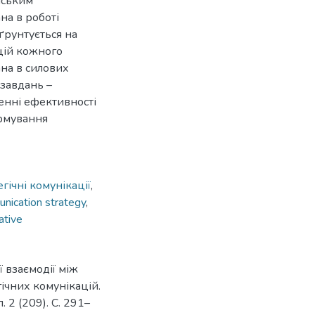
їнським
на в роботі
ґрунтується на
ицій кожного
ана в силових
 завдань –
ченні ефективності
ормування
егічні комунікації
,
nication strategy
,
ative
ї взаємодії між
гічних комунікацій.
. 2 (209). С. 291–