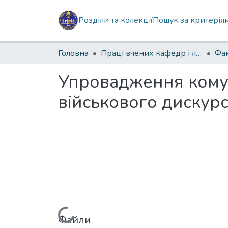
Розділи та колекції
Пошук за критерія
Головна
Праці вчених кафедр і лабораторій
Упровадження комуні
військового дискурс
Файли