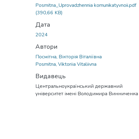
Вантажиться...
Posmitna_Uprovadzhennia komunikatyvnoii.pdf
(390,66 KB)
Дата
2024
Автори
Посмітна, Вікторія Віталіївна
Posmitna, Viktoriіa Vitalіivna
Видавець
Центральноукраїнський державний
університет імені Володимира Винниченка