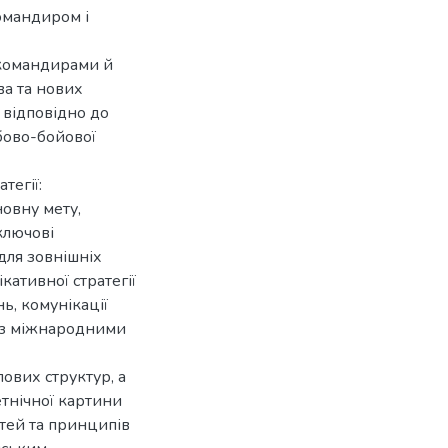
омандиром і
 командирами й
ва та нових
 відповідно до
бово-бойової
тегії:
овну мету,
ключові
для зовнішніх
кативної стратегії
ь, комунікації
, з міжнародними
ових структур, а
етнічної картини
стей та принципів