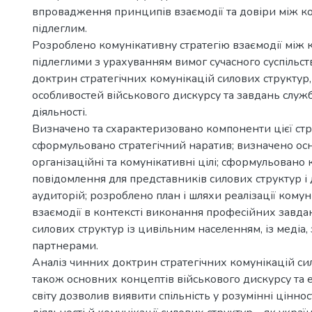
впровадження принципів взаємодії та довіри між к
підлеглим.
Розроблено комунікативну стратегію взаємодії між
підлеглими з урахуванням вимог сучасного суспільст
доктрин стратегічних комунікацій силових структур,
особливостей військового дискурсу та завдань служ
діяльності.
Визначено та схарактеризовано компоненти цієї стра
сформульовано стратегічний наратив; визначено осн
організаційні та комунікативні цілі; сформульовано 
повідомлення для представників силових структур і 
аудиторій; розроблено план і шляхи реалізації комуні
взаємодії в контексті виконання професійних завдан
силових структур із цивільним населенням, із медіа
партнерами.
Аналіз чинних доктрин стратегічних комунікацій сил
також основних концептів військового дискурсу та 
світу дозволив виявити спільність у розумінні цінно