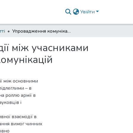
Увійти
тті
Упровадження комунікативної стратегії взаємодії між учасниками військового дискурсу в контексті стратегічних комунікацій
дії між учасниками
комунікацій
ії між основними
ідлеглими – в
а роллю армії в
ауковців і
вної взаємодії в
вання вимог чинних
овно