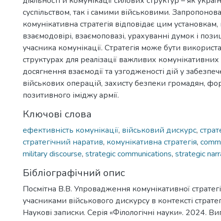
діяльності й комунікації силових структур – як укра
суспільством, так і самими військовими. Запропонова
комунікативна стратегія відповідає цим установкам, 
взаємодовірі, взаємоповазі, урахуванні думок і поз
учасника комунікації. Стратегія може бути використ
структурах для реалізації важливих комунікативних
досягнення взаємодії та узгодженості дій у забезпе
військових операцій, захисту безпеки громадян, ф
позитивного іміджу армії.
Ключові слова
ефективність комунікації
,
військовий дискурс
,
страт
стратегічний наратив
,
комунікативна стратегія
,
сommu
military discourse
,
strategic communications
,
strategic narr
Бібліографічний опис
Посмітна В.В. Упровадження комунікативної стратегі
учасниками військового дискурсу в контексті страте
Наукові записки. Серія «Філологічні науки». 2024. Вип