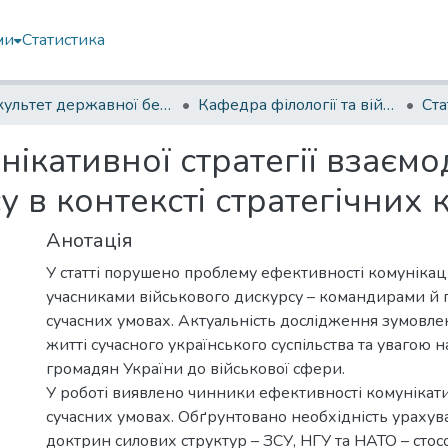
ми
Статистика
Факультет державної безпеки
Кафедра філології та військового перекладу
Ста
кативної стратегії взаємо
у в контексті стратегічних 
Анотація
У статті порушено проблему ефективності комунікац
учасниками військового дискурсу – командирами й п
сучасних умовах. Актуальність дослідження зумовлен
житті сучасного українського суспільства та увагою н
громадян України до військової сфери.
У роботі виявлено чинники ефективності комунікати
сучасних умовах. Обґрунтовано необхідність ураху
доктрин силових структур – ЗСУ, НГУ та НАТО – стос