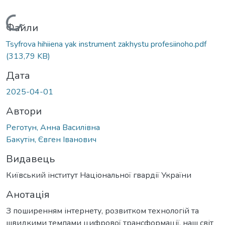
Вантажиться...
Файли
Tsyfrova hihiiena yak instrument zakhystu profesiinoho.pdf
(313,79 KB)
Дата
2025-04-01
Автори
Реготун, Анна Василівна
Бакутін, Євген Іванович
Видавець
Київський інститут Національної гвардії України
Анотація
З поширенням інтернету, розвитком технологій та
швидкими темпами цифрової трансформації, наш світ