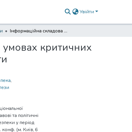
Увійти
зи
Інформаційна складова національної безпеки в умовах критичних загроз державності: правові та політичні аспекти
в умовах критичних
ти
зпека
,
тези
ціональної
вові та політичні
езпеки у період
 конф. (м. Київ, 6