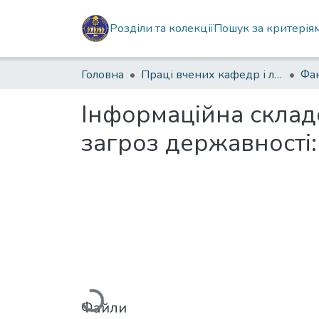
Розділи та колекції
Пошук за критерія
Головна
Праці вчених кафедр і лабораторій
Інформаційна склад
загроз державності:
Вантажиться...
Файли