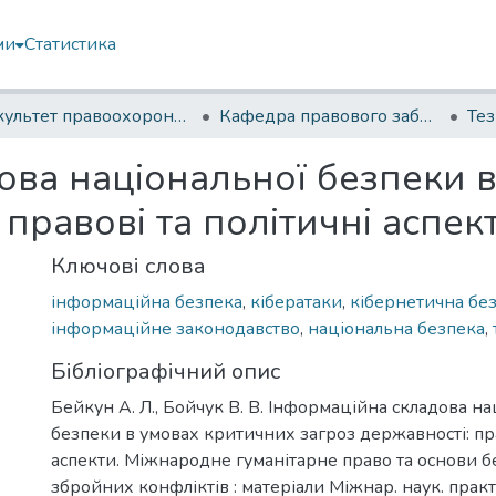
ми
Статистика
Факультет правоохоронної діяльності
Кафедра правового забезпечення та правоохоронної діяльності Національної гвардії України
Те
ова національної безпеки 
 правові та політичні аспек
Ключові слова
інформаційна безпека
,
кібератаки
,
кібернетична бе
інформаційне законодавство
,
національна безпека
,
Бібліографічний опис
Бейкун А. Л., Бойчук В. В. Інформаційна складова на
безпеки в умовах критичних загроз державності: пра
аспекти. Міжнародне гуманітарне право та основи б
збройних конфліктів : матеріали Міжнар. наук. практ.