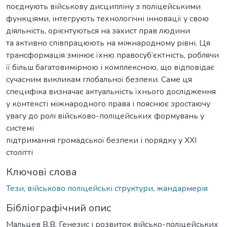
поєднують військову дисципліну з поліцейськими
функціями, інтегрують технологічні інновації у свою
діяльність, орієнтуються на захист прав людини
та активно співпрацюють на міжнародному рівні. Ця
трансформація змінює їхню правосуб’єктність, роблячи
її більш багатовимірною і комплексною, що відповідає
сучасним викликам глобальної безпеки. Саме ця
специфіка визначає актуальність їхнього дослідження
у контексті міжнародного права і пояснює зростаючу
увагу до ролі військово-поліцейських формувань у
системі
підтримання громадської безпеки і порядку у XXI
столітті
Ключові слова
Тези
,
військово поліцейські структури
,
жандармерія
Бібліографічний опис
Мальцев В.В. Генезис і розвиток військо-поліцейських