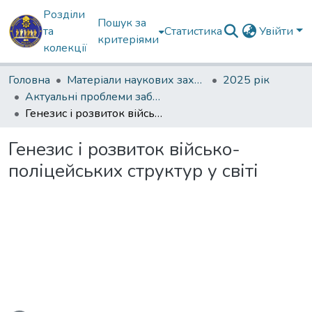
Розділи
Пошук за
та
Статистика
Увійти
критеріями
колекції
Головна
Матеріали наукових заходів
2025 рік
Актуальні проблеми забезпечення державної безпеки
Генезис і розвиток військо-поліцейських структур у світі
Генезис і розвиток військо-
поліцейських структур у світі