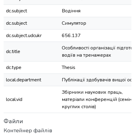
dc.subject
Водіння
dc.subject
Симулятор
dc.subject.udcukr
656.137
Особливості організації підгото
dc.title
водіїв на тренажерах
dc.type
Thesis
local.department
Публікації здобувачів вищої осв
Збірники наукових праць,
local.vid
матеріали конференцій (семінар
круглих столів)
Файли
Контейнер файлів