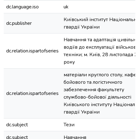
dc.language.iso
uk
Київський інститут Національно
dc.publisher
гвардії України
Навчання та адаптація цивільн
водіїв до експлуатації військово
dc.relation.ispartofseries
техніки; м. Київ, 28 листопада 
року
матеріали круглого столу, кафе
бойового та логістичного
забезпечення факультету
dc.relation.ispartofseries
службово-бойової діяльності
Київського інституту Національ
гвардії України
dc.subject
Тези
dc.subject
Навчання