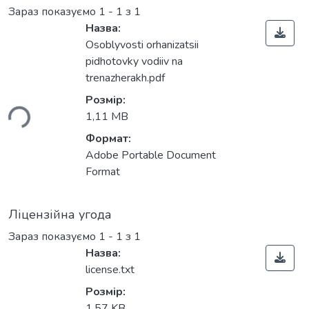
Зараз показуємо
1 - 1 з 1
Назва:
Osoblyvosti orhanizatsii
pidhotovky vodiiv na
trenazherakh.pdf
ться...
Розмір:
1,11 MB
Формат:
Adobe Portable Document
Format
Ліцензійна угода
Зараз показуємо
1 - 1 з 1
Назва:
license.txt
Розмір:
1,57 KB