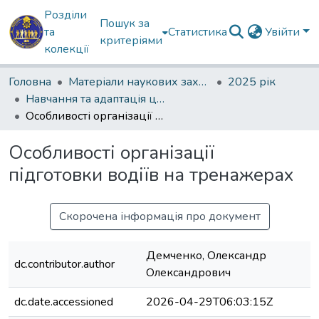
Розділи
Пошук за
та
Статистика
Увійти
критеріями
колекції
Головна
Матеріали наукових заходів
2025 рік
Навчання та адаптація цивільних водіїв до експлуатації військової техніки
Особливості організації підготовки водіїв на тренажерах
Особливості організації
підготовки водіїв на тренажерах
Скорочена інформація про документ
Демченко, Олександр
dc.contributor.author
Олександрович
dc.date.accessioned
2026-04-29T06:03:15Z