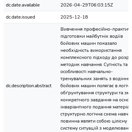
dc.date.available
2026-04-29T06:03:15Z
dc.date.issued
2025-12-18
Вивчення професійно-практичн
підготовки майбутніх водіїв
бойових машин показало
необхідність використання
комплексного підходу до розр
методик навчання. Сутність та
особливості навчально-
тренувальних занять з водіння
dc.description.abstract
бойових машин полягає в логіч
обґрунтування структури та змі
конкретного завдання на основ
інваріантного подання матеріалу
структурно логічна схема навча
повинна являти собою цілісну
систему ситуацій з моделюван