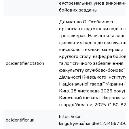
екстремальних умов виконанн
бойових завдань.
Демченко О. Особливості
організації підготовки водіїв на
тренажерах. Навчання та адапт
цивільних водіїв до експлуатаці
військової техніки: матеріали
круглого столу, кафедра бойово
dc.identifier.citation
та логістичного забезпечення
факультету службово-бойової
діяльності Київського інституту
Національної гвардії України (м
Київ, 28 листопада 2025 року). 
Київський інститут Національно
гвардії України, 2025. C. 80-82
https://elar-
dc.identifier.uri
kingu.kyiv.ua/handle/123456789